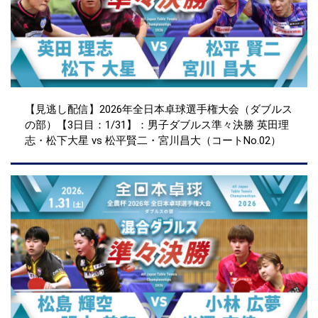
【見逃し配信】2026年全日本卓球選手権大会（ダブルス
の部）【3日目：1/31】：男子ダブルス準々決勝 英田理
志・松下大星 vs 松平賢二・宮川昌大（コートNo.02）