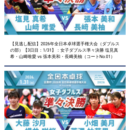
【見逃し配信】2026年全日本卓球選手権大会（ダブルス
の部）【3日目：1/31】：女子ダブルス準々決勝 塩見真
希・山﨑唯愛 vs 張本美和・長﨑美柚（コートNo.01）