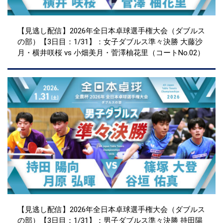
【見逃し配信】2026年全日本卓球選手権大会（ダブルス
の部）【3日目：1/31】：女子ダブルス準々決勝 大藤沙
月・横井咲桜 vs 小畑美月・菅澤柚花里（コートNo.02）
【見逃し配信】2026年全日本卓球選手権大会（ダブルス
の部）【3日目：1/31】：男子ダブルス準々決勝 持田陽