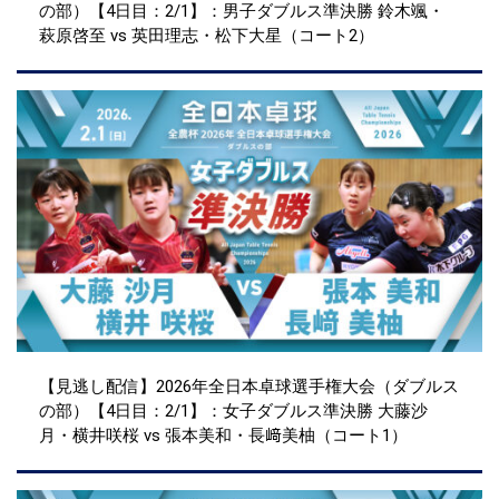
の部）【4日目：2/1】：男子ダブルス準決勝 鈴木颯・
萩原啓至 vs 英田理志・松下大星（コート2）
【見逃し配信】2026年全日本卓球選手権大会（ダブルス
の部）【4日目：2/1】：女子ダブルス準決勝 大藤沙
月・横井咲桜 vs 張本美和・長﨑美柚（コート1）