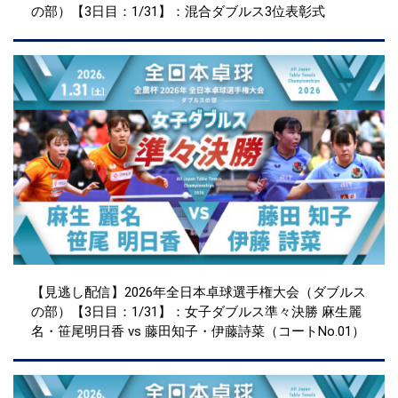
の部）【3日目：1/31】：混合ダブルス3位表彰式
【見逃し配信】2026年全日本卓球選手権大会（ダブルス
の部）【3日目：1/31】：女子ダブルス準々決勝 麻生麗
名・笹尾明日香 vs 藤田知子・伊藤詩菜（コートNo.01）