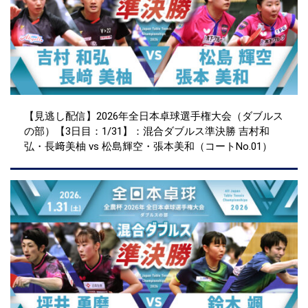
【見逃し配信】2026年全日本卓球選手権大会（ダブルス
の部）【3日目：1/31】：混合ダブルス準決勝 吉村和
弘・長﨑美柚 vs 松島輝空・張本美和（コートNo.01）