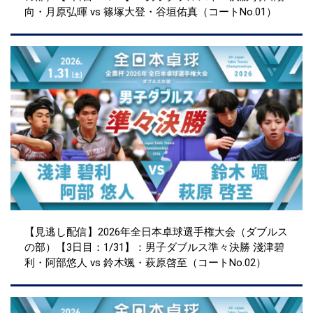
向・月原弘暉 vs 篠塚大登・谷垣佑真（コートNo.01）
【見逃し配信】2026年全日本卓球選手権大会（ダブルス
の部）【3日目：1/31】：男子ダブルス準々決勝 淺津碧
利・阿部悠人 vs 鈴木颯・萩原啓至（コートNo.02）