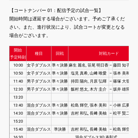
【コートナンバー 01：配信予定の試合一覧】
開始時間は遅延する場合がございます。予めご了承くだ
さい。また、進行状況により、試合コートが変更となる
場合がございます。
開始
種目
回戦
対戦カード
予定時刻
10:00
女子ダブルス
準々決勝
麻生 麗名, 笹尾 明日香
–
藤田 知子, 伊
10:50
女子ダブルス
準々決勝
塩見 真希, 山﨑 唯愛
–
張本 美和, 長
11:40
男子ダブルス
準々決勝
持田 陽向, 月原 弘暉
–
篠塚 大登, 谷
12:30
男子ダブルス
準々決勝
飯村 悠太, 木方 圭介
–
坂井 雄飛, 面
13:20
13:40
混合ダブルス
準々決勝
松島 輝空, 張本 美和
–
小林 広夢, 出
14:30
混合ダブルス
準々決勝
吉村 和弘, 長﨑 美柚
–
松平 賢二, 永
15:20
15:40
混合ダブルス
準決勝
吉村 和弘, 長﨑 美柚
–
松島 輝空, 張
16:30
混合ダブルス3位表彰式