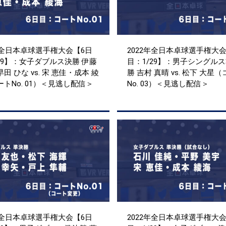
年全日本卓球選手権大会【6日
2022年全日本卓球選手権大会
29】：女子ダブルス決勝 伊藤
目：1/29】：男子シングル
田 ひな vs. 宋 恵佳・成本 綾
勝 吉村 真晴 vs. 松下 大星
トNo. 01）＜見逃し配信＞
No. 03）＜見逃し配信＞
年全日本卓球選手権大会【6日
2022年全日本卓球選手権大会