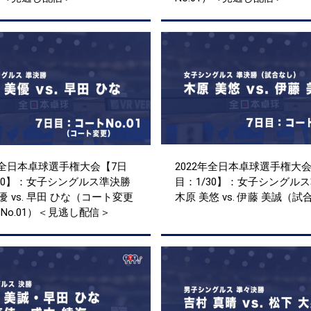
年全日本卓球選手権大会【7日
2022年全日本卓球選手権大会
/30】：女子シングルス準決勝
目：1/30】：女子シングル
優 vs. 早田 ひな（コート変更
木原 美悠 vs. 伊藤 美誠（
2→No.01）＜見逃し配信＞