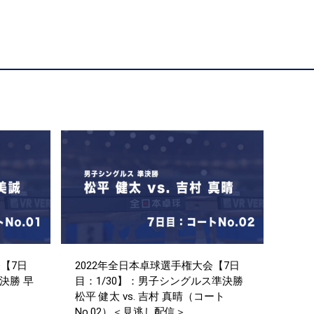
【7日
2022年全日本卓球選手権大会【7日
決勝 早
目：1/30】：男子シングルス準決勝
ト
松平 健太 vs. 吉村 真晴（コート
No.02）＜見逃し配信＞