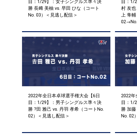
目：1/29】：女子シングルス準々決
目：1/
勝 長﨑 美柚 vs. 早田 ひな（コート
村 友也
No. 03）＜見逃し配信＞
上 隼輔
02→N
2022年全日本卓球選手権大会【6日
2022
目：1/29】：男子シングルス準々決
目：1
勝 ?田 雅己 vs. 丹羽 孝希（コートNo.
勝 加藤
02）＜見逃し配信＞
No. 