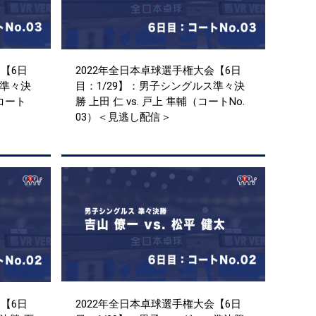
【6日
2022年全日本卓球選手権大会【6日
ス準々決
目：1/29】：男子シングルス準々決
（コート
勝 上田 仁 vs. 戸上 隼輔（コートNo.
03）＜見逃し配信＞
【6日
2022年全日本卓球選手権大会【6日