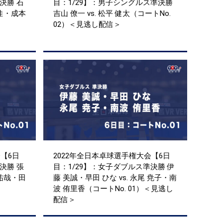
決勝 石
目：1/29】：男子シングルス準決勝
恵佳・成本
吉山 僚一 vs. 松平 健太（コートNo.
02）＜見逃し配信＞
【6日
2022年全日本卓球選手権大会【6日
決勝 張
目：1/29】：女子ダブルス準決勝 伊
 祐哉・田
藤 美誠・早田 ひな vs. 永尾 尭子・南
波 侑里香（コートNo. 01）＜見逃し
配信＞