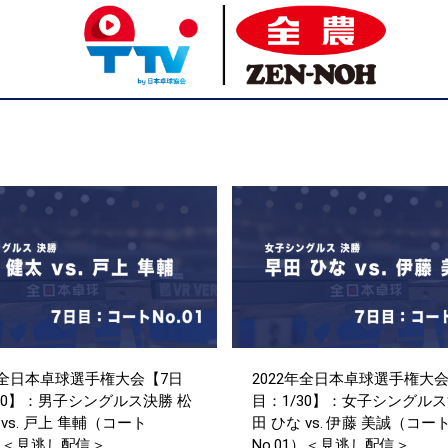
年全日本卓球選手権大会【7日
2022年全日本卓球選手権大会
30】：男子シングルス決勝 松
目：1/30】：女子シングルス
 vs. 戸上 隼輔（コート
田 ひな vs. 伊藤 美誠（コー
1）＜見逃し配信＞
No.01）＜見逃し配信＞