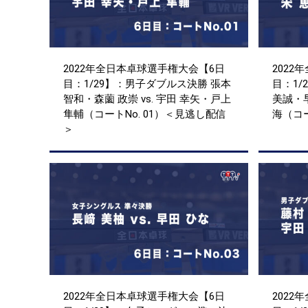
2022年全日本卓球選手権大会【6日
2022
目：1/29】：男子ダブルス決勝 張本
目：1/
智和・森薗 政崇 vs. 宇田 幸矢・戸上
美誠・早
隼輔（コートNo. 01）＜見逃し配信
海（コー
＞
2022年全日本卓球選手権大会【6日
2022