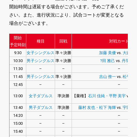
開始時間は遅延する場合がございます。予めご了承くだ
さい。また、進行状況により、試合コートが変更となる
場合がございます。
開始
種目
回戦
対戦カード
予定時刻
9:30
女子シングルス
準々決勝
加藤 美優
vs.
大藤 沙
10:30
男子シングルス
準々決勝
?田 雅己
vs.
丹羽 孝
11:30
–
–
–
11:45
男子シングルス
準々決勝
吉山 僚一
vs.
松平 健
12:45
–
–
–
13:00
女子ダブルス
準決勝
【棄権】
石川 佳純・平野 美宇
vs.
宋
13:40
男子ダブルス
準決勝
藤村 友也・松下 海輝
vs.
宇田 幸
14:20
–
–
–
15:00
–
–
–
15:40
–
–
–