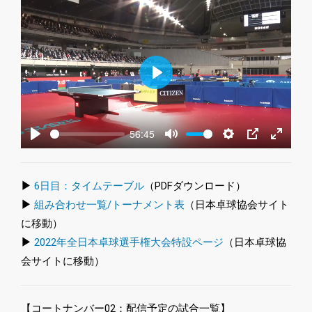
Play
56:45
Play
Mute
Settings
PIP
Enter
fullscre
▶
6日目：タイムテーブル
（PDFダウンロード）
▶
組み合わせ一覧/トーナメント表
（日本卓球協会サイト
に移動）
▶
2022年全日本卓球選手権大会特設ページ
（日本卓球協
会サイトに移動）
【コートナンバー02：配信予定の試合一覧】