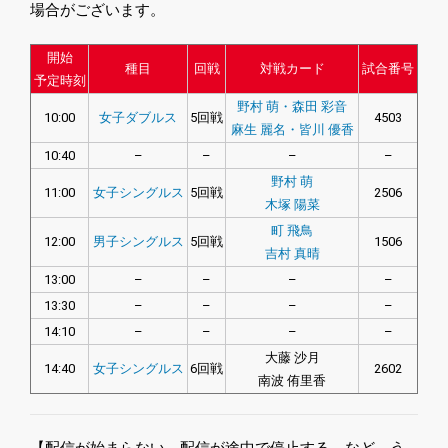
場合がございます。
開始
種目
回戦
対戦カード
試合番号
予定時刻
野村 萌・森田 彩音
10:00
女子ダブルス
5回戦
4503
麻生 麗名・皆川 優香
10:40
–
–
–
–
野村 萌
11:00
女子シングルス
5回戦
2506
木塚 陽菜
町 飛鳥
12:00
男子シングルス
5回戦
1506
吉村 真晴
13:00
–
–
–
–
13:30
–
–
–
–
14:10
–
–
–
–
大藤 沙月
14:40
女子シングルス
6回戦
2602
南波 侑里香