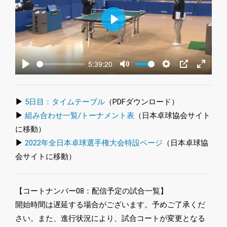
Play
5:39:20
Play
Mute
Settings
PIP
Enter
fullscre
▶
5日目：タイムテーブル
（PDFダウンロード）
▶
組み合わせ一覧/トーナメント表
（日本卓球協会サイト
に移動）
▶
2022年全日本卓球選手権大会特設ページ
（日本卓球協
会サイトに移動）
【コートナンバー08：配信予定の試合一覧】
開始時間は遅延する場合がございます。予めご了承くだ
さい。また、進行状況により、試合コートが変更となる