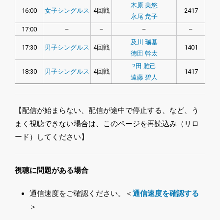
木原 美悠
16:00
女子シングルス
4回戦
2417
永尾 尭子
17:00
–
–
–
–
及川 瑞基
17:30
男子シングルス
4回戦
1401
徳田 幹太
?田 雅己
18:30
男子シングルス
4回戦
1417
遠藤 碧人
【配信が始まらない、配信が途中で停止する、など、う
まく視聴できない場合は、このページを再読込み（リロ
ード）してください】
視聴に問題がある場合
通信速度をご確認ください。＜
通信速度を確認する
＞