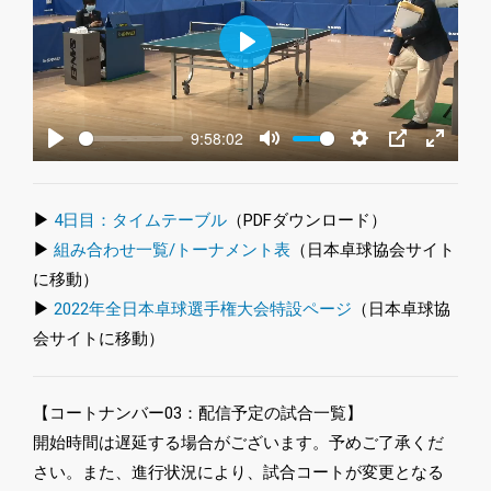
Play
9:58:02
Play
Mute
Settings
PIP
Enter
fullscre
▶
4日目：タイムテーブル
（PDFダウンロード）
▶
組み合わせ一覧/トーナメント表
（日本卓球協会サイト
に移動）
▶
2022年全日本卓球選手権大会特設ページ
（日本卓球協
会サイトに移動）
【コートナンバー03：配信予定の試合一覧】
開始時間は遅延する場合がございます。予めご了承くだ
さい。また、進行状況により、試合コートが変更となる