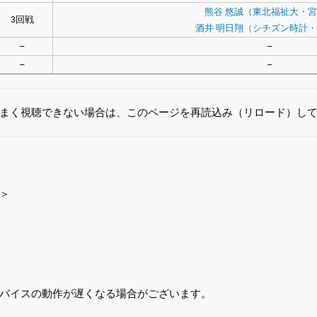
熊谷 悠誠（東北福祉大・
3回戦
酒井 明日翔（シチズン時計
–
–
–
–
まく視聴できない場合は、このページを再読込み（リロード）し
＞
バイスの動作が遅くなる場合がございます。