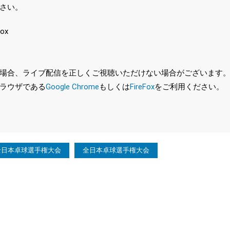
さい。
ox
、ライブ配信を正しくご視聴いただけない場合がございます。特に、最新バ
ラウザである
Google Chrome
もしくは
FireFox
をご利用ください。
年全日本卓球選手権大会
全日本卓球選手権大会