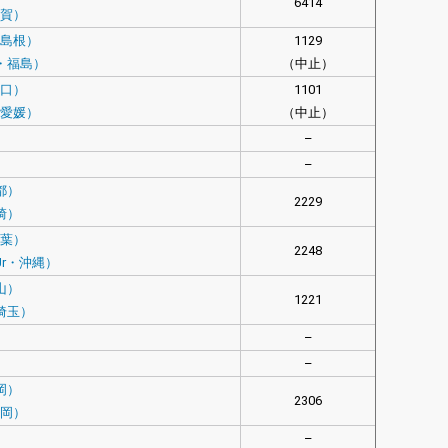
6414
佐賀）
・島根）
1129
・福島）
（中止）
山口）
1101
・愛媛）
（中止）
–
–
都）
2229
崎）
千葉）
2248
r・沖縄）
山）
1221
埼玉）
–
–
岡）
2306
福岡）
–