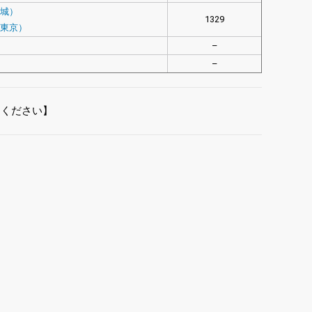
宮城）
1329
・東京）
–
–
てください】