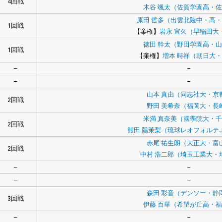
4回戦
木谷 颯太（佐賀学園高・
原田 哲多（出雲北陵中・高
1回戦
【棄権】
岩永 宜久（早稲田大
徳田 幹太（野田学園高・
1回戦
【棄権】
増本 時祥（朝日大
–
–
–
–
山本 真由（同志社大・京
2回戦
野田 美希奈（福岡大・長
米満 真奈美（國學院大・
2回戦
熊田 陽茉梨（琉球レオフォルテJ
赤尾 祐生朗（大正大・富
2回戦
中村 浩二郎（埼玉工業大・
–
–
–
–
森田 彩音（デンソー・静
3回戦
伊藤 百華（希望が丘高・
–
–