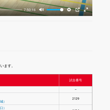
7:50:16
Mute
Settings
PIP
Enter
fullscreen
ざいます。
試合番号
–
）
2129
宮城）
山口）