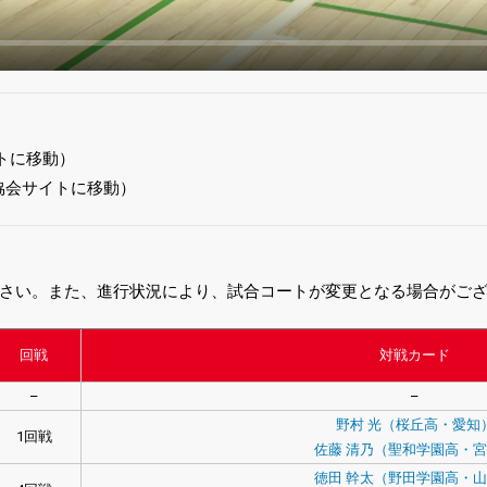
トに移動）
協会サイトに移動）
さい。また、進行状況により、試合コートが変更となる場合がご
回戦
対戦カード
–
–
野村 光（桜丘高・愛知
1回戦
佐藤 清乃（聖和学園高・
徳田 幹太（野田学園高・