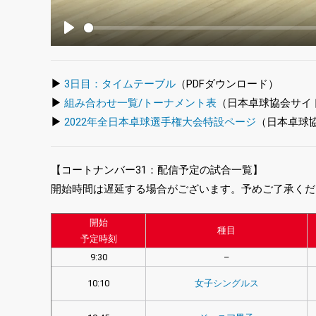
Play
▶
3日目：タイムテーブル
（PDFダウンロード）
▶
組み合わせ一覧/トーナメント表
（日本卓球協会サイ
▶
2022年全日本卓球選手権大会特設ページ
（日本卓球
【コートナンバー31：配信予定の試合一覧】
開始時間は遅延する場合がございます。予めご了承くだ
開始
種目
予定時刻
9:30
–
10:10
女子シングルス