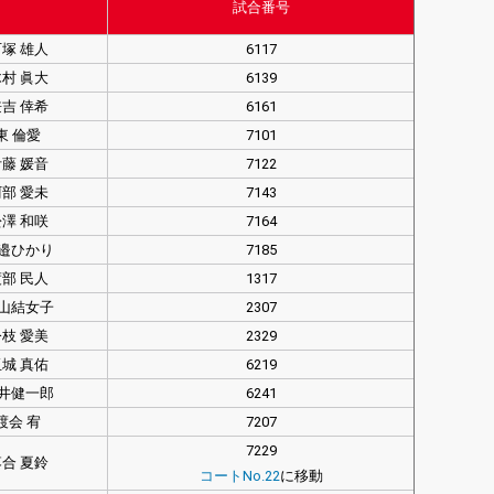
試合番号
塚 雄人
6117
村 眞大
6139
吉 倖希
6161
東 倫愛
7101
藤 媛音
7122
部 愛未
7143
澤 和咲
7164
邉ひかり
7185
部 民人
1317
山結女子
2307
枝 愛美
2329
城 真佑
6219
井健一郎
6241
渡会 宥
7207
7229
合 夏鈴
コートNo.22
に移動