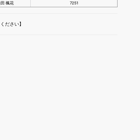
田 楓花
7251
てください】