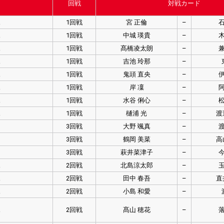
回戦
対戦カード
ス
1回戦
宮 正倫
–
石
ス
1回戦
中城 瑛貴
–
木
ス
1回戦
髙橋凌太朗
–
兼
ス
1回戦
吉池 玲那
–
ス
1回戦
鬼頭 直央
–
伊
ス
1回戦
岸 凜
–
阿
ス
1回戦
水谷 俐心
–
松
ス
1回戦
樋浦 光
–
渡
3回戦
大野 颯真
–
渡
3回戦
鶴岡 美菜
–
高
3回戦
萩井菜津子
–
今
ス
2回戦
北島涼太郎
–
玉
ス
2回戦
田中 春吾
–
直
ス
2回戦
小島 和愛
–
ス
2回戦
髙山 穂花
–
落