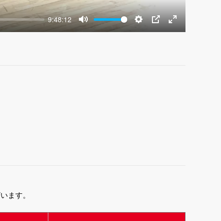
9:48:12
Mute
Settings
PIP
Enter
fullscreen
ざいます。