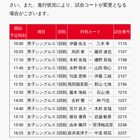
さい。また、進行状況により、試合コートが変更となる
場合がございます。
開始
種目
回戦
対戦カード
試合番号
予定時刻
10:00
男子シングルス
1回戦
伊藤 佑太
–
三木 隼
1115
10:35
男子シングルス
1回戦
烏田 東
–
藤田 遼也
1137
11:10
男子シングルス
1回戦
木村 友哉
–
磯野 辰哉
1158
11:45
女子シングルス
1回戦
永野 萌衣
–
山田 萌心
2115
12:20
女子シングルス
1回戦
匂坂 恵唯
–
伊藤 三緒
2137
12:55
女子シングルス
1回戦
熊田陽茉梨
–
郡山 七海
2156
13:30
男子シングルス
2回戦
藤本 海統
–
石山 慎
1215
14:05
男子シングルス
2回戦
吉村 響
–
神 巧也
1237
14:40
男子シングルス
2回戦
宮川 昌大
–
木村 友哉
1257
15:15
女子シングルス
2回戦
榎谷 優香
–
岩越 帆香
2215
15:50
女子シングルス
2回戦
由本 楓羽
–
菅澤柚花里
2238
16:25
女子シングルス
2回戦
萩井菜津子
–
中道 萌花
2257