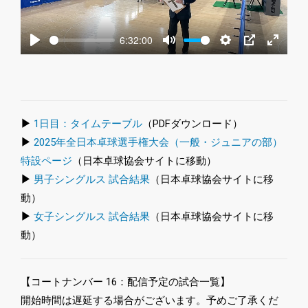
6:32:00
Play
Mute
Settings
PIP
Enter
fullscre
▶
1日目：タイムテーブル
（PDFダウンロード）
▶
2025年全日本卓球選手権大会（一般・ジュニアの部）
特設ページ
（日本卓球協会サイトに移動）
▶
男子シングルス 試合結果
（日本卓球協会サイトに移
動）
▶
女子シングルス 試合結果
（日本卓球協会サイトに移
動）
【コートナンバー 16：配信予定の試合一覧】
開始時間は遅延する場合がございます。予めご了承くだ