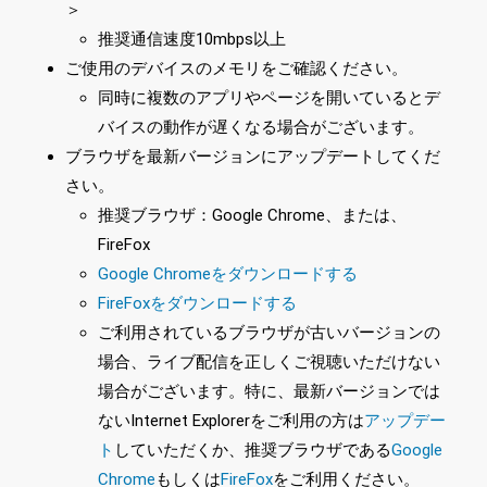
＞
推奨通信速度10mbps以上
ご使用のデバイスのメモリをご確認ください。
同時に複数のアプリやページを開いているとデ
バイスの動作が遅くなる場合がございます。
ブラウザを最新バージョンにアップデートしてくだ
さい。
推奨ブラウザ：Google Chrome、または、
FireFox
Google Chromeをダウンロードする
FireFoxをダウンロードする
ご利用されているブラウザが古いバージョンの
場合、ライブ配信を正しくご視聴いただけない
場合がございます。特に、最新バージョンでは
ないInternet Explorerをご利用の方は
アップデー
ト
していただくか、推奨ブラウザである
Google
Chrome
もしくは
FireFox
をご利用ください。