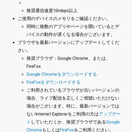
＞
推奨通信速度10mbps以上
ご使用のデバイスのメモリをご確認ください。
同時に複数のアプリやページを開いているとデ
バイスの動作が遅くなる場合がございます。
ブラウザを最新バージョンにアップデートしてくだ
さい。
推奨ブラウザ：Google Chrome、または、
FireFox
Google Chromeをダウンロードする
FireFoxをダウンロードする
ご利用されているブラウザが古いバージョンの
場合、ライブ配信を正しくご視聴いただけない
場合がございます。特に、最新バージョンでは
ないInternet Explorerをご利用の方は
アップデー
ト
していただくか、推奨ブラウザである
Google
Chrome
もしくは
FireFox
をご利用ください。