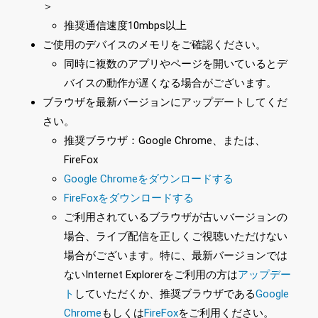
＞
推奨通信速度10mbps以上
ご使用のデバイスのメモリをご確認ください。
同時に複数のアプリやページを開いているとデ
バイスの動作が遅くなる場合がございます。
ブラウザを最新バージョンにアップデートしてくだ
さい。
推奨ブラウザ：Google Chrome、または、
FireFox
Google Chromeをダウンロードする
FireFoxをダウンロードする
ご利用されているブラウザが古いバージョンの
場合、ライブ配信を正しくご視聴いただけない
場合がございます。特に、最新バージョンでは
ないInternet Explorerをご利用の方は
アップデー
ト
していただくか、推奨ブラウザである
Google
Chrome
もしくは
FireFox
をご利用ください。