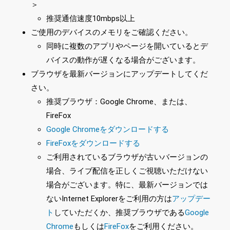
＞
推奨通信速度10mbps以上
ご使用のデバイスのメモリをご確認ください。
同時に複数のアプリやページを開いているとデ
バイスの動作が遅くなる場合がございます。
ブラウザを最新バージョンにアップデートしてくだ
さい。
推奨ブラウザ：Google Chrome、または、
FireFox
Google Chromeをダウンロードする
FireFoxをダウンロードする
ご利用されているブラウザが古いバージョンの
場合、ライブ配信を正しくご視聴いただけない
場合がございます。特に、最新バージョンでは
ないInternet Explorerをご利用の方は
アップデー
ト
していただくか、推奨ブラウザである
Google
Chrome
もしくは
FireFox
をご利用ください。