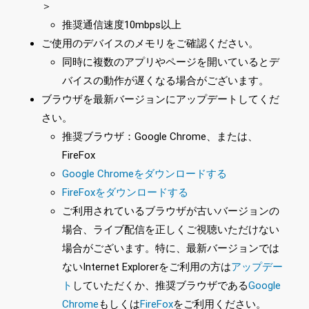
＞
推奨通信速度10mbps以上
ご使用のデバイスのメモリをご確認ください。
同時に複数のアプリやページを開いているとデ
バイスの動作が遅くなる場合がございます。
ブラウザを最新バージョンにアップデートしてくだ
さい。
推奨ブラウザ：Google Chrome、または、
FireFox
Google Chromeをダウンロードする
FireFoxをダウンロードする
ご利用されているブラウザが古いバージョンの
場合、ライブ配信を正しくご視聴いただけない
場合がございます。特に、最新バージョンでは
ないInternet Explorerをご利用の方は
アップデー
ト
していただくか、推奨ブラウザである
Google
Chrome
もしくは
FireFox
をご利用ください。