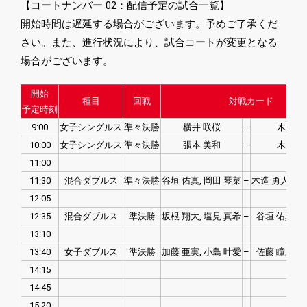
【コートナンバー 02：配信予定の試合一覧】
開始時間は遅延する場合がございます。予めご了承くだ
さい。また、進行状況により、試合コートが変更となる
場合がございます。
開始
種目
回戦
対戦カード
予定時刻
9:00
女子シングルス
準々決勝
横井 咲桜
–
木村 香
10:00
女子シングルス
準々決勝
張本 美和
–
木原 美
11:00
11:30
混合ダブルス
準々決勝
谷垣 佑真, 岡田 琴菜
–
木造 勇人, 安
12:05
12:35
混合ダブルス
準決勝
坂根 翔大, 塩見 真希
–
谷垣 佑真, 
13:10
13:40
女子ダブルス
準決勝
加藤 亜実, 小島 叶愛
–
佐藤 瞳, 橋
14:15
14:45
15:20