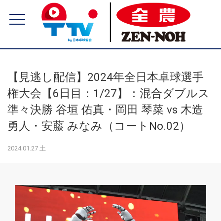
【見逃し配信】2024年全日本卓球選手
権大会【6日目：1/27】：混合ダブルス
準々決勝 谷垣 佑真・岡田 琴菜 vs 木造
勇人・安藤 みなみ（コートNo.02）
2024.01.27 土