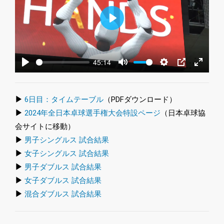
Play
45:14
Play
Mute
Settings
PIP
Enter
fullscre
▶
6日目：タイムテーブル
（PDFダウンロード）
▶
2024年全日本卓球選手権大会特設ページ
（日本卓球協
会サイトに移動）
▶
男子シングルス 試合結果
▶
女子シングルス 試合結果
▶
男子ダブルス 試合結果
▶
女子ダブルス 試合結果
▶
混合ダブルス 試合結果