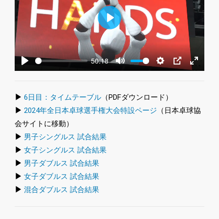
Play
50:18
Play
Mute
Settings
PIP
Enter
fullscre
▶
6日目：タイムテーブル
（PDFダウンロード）
▶
2024年全日本卓球選手権大会特設ページ
（日本卓球協
会サイトに移動）
▶
男子シングルス 試合結果
▶
女子シングルス 試合結果
▶
男子ダブルス 試合結果
▶
女子ダブルス 試合結果
▶
混合ダブルス 試合結果