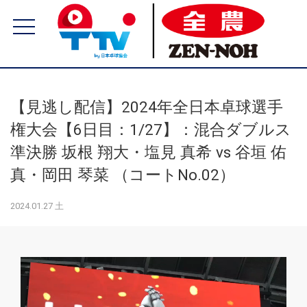
【見逃し配信】2024年全日本卓球選手
権大会【6日目：1/27】：混合ダブルス
準決勝 坂根 翔大・塩見 真希 vs 谷垣 佑
真・岡田 琴菜 （コートNo.02）
2024.01.27 土