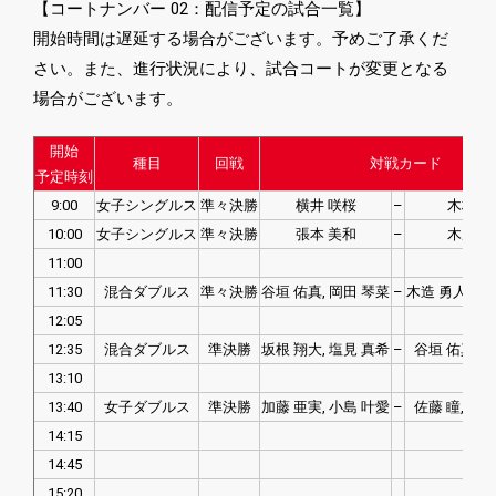
【コートナンバー 02：配信予定の試合一覧】
開始時間は遅延する場合がございます。予めご了承くだ
さい。また、進行状況により、試合コートが変更となる
場合がございます。
開始
種目
回戦
対戦カード
予定時刻
9:00
女子シングルス
準々決勝
横井 咲桜
–
木村 香
10:00
女子シングルス
準々決勝
張本 美和
–
木原 美
11:00
11:30
混合ダブルス
準々決勝
谷垣 佑真, 岡田 琴菜
–
木造 勇人, 安
12:05
12:35
混合ダブルス
準決勝
坂根 翔大, 塩見 真希
–
谷垣 佑真, 
13:10
13:40
女子ダブルス
準決勝
加藤 亜実, 小島 叶愛
–
佐藤 瞳, 橋
14:15
14:45
15:20