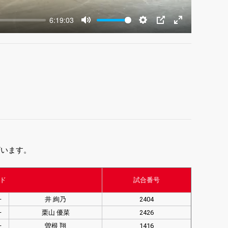
6:19:03
Mute
Settings
PIP
Enter
fullscreen
ざいます。
ド
試合番号
–
井 絢乃
2404
–
栗山 優菜
2426
–
曽根 翔
1416