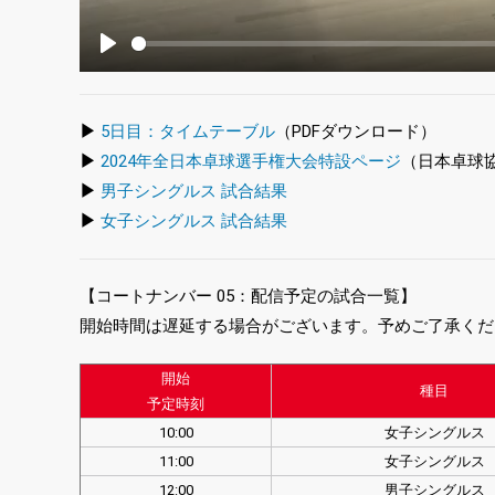
Play
▶
5日目：タイムテーブル
（PDFダウンロード）
▶
2024年全日本卓球選手権大会特設ページ
（日本卓球
▶
男子シングルス 試合結果
▶
女子シングルス 試合結果
【コートナンバー 05：配信予定の試合一覧】
開始時間は遅延する場合がございます。予めご了承くだ
開始
種目
予定時刻
10:00
女子シングルス
11:00
女子シングルス
12:00
男子シングルス