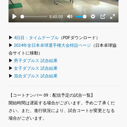
9:45:05
Play
Mute
Settings
PIP
Enter
fullscre
▶
4日目：タイムテーブル
（PDFダウンロード）
▶
2024年全日本卓球選手権大会特設ページ
（日本卓球協
会サイトに移動）
▶
男子ダブルス 試合結果
▶
女子ダブルス 試合結果
▶
混合ダブルス 試合結果
【コートナンバー 09：配信予定の試合一覧】
開始時間は遅延する場合がございます。予めご了承くだ
さい。また、進行状況により、試合コートが変更となる
場合がございます。