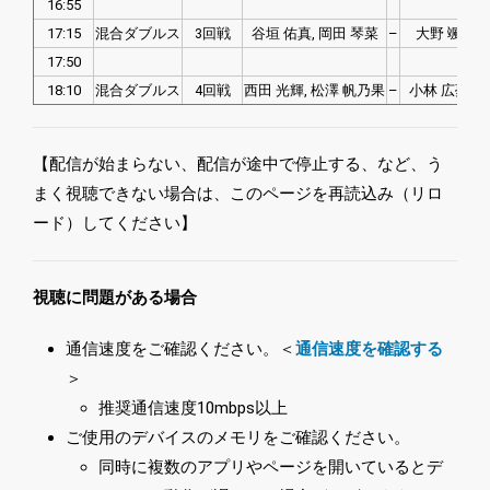
16:55
17:15
混合ダブルス
3回戦
谷垣 佑真, 岡田 琴菜
–
大野 颯真, 
17:50
18:10
混合ダブルス
4回戦
西田 光輝, 松澤 帆乃果
–
小林 広夢, 
【配信が始まらない、配信が途中で停止する、など、う
まく視聴できない場合は、このページを再読込み（リロ
ード）してください】
視聴に問題がある場合
通信速度をご確認ください。＜
通信速度を確認する
＞
推奨通信速度10mbps以上
ご使用のデバイスのメモリをご確認ください。
同時に複数のアプリやページを開いているとデ