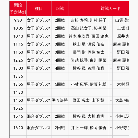
開始
種目
回戦
対戦カード
予定時刻
9:30
女子ダブルス
2回戦
吉松 寿莉, 川村 碧子
–
出雲 美空, 
10:05
女子ダブルス
2回戦
高山 結女子, 杉渕 栞
–
上坂 佳恋, 
10:40
男子ダブルス
2回戦
鈴木 生吹喜, 藤田 遼也
–
原井 創旦, 
11:15
女子ダブルス
3回戦
秋山 星, 渡辺 佑奈
–
麻生 麗名, 笹
11:50
男子ダブルス
3回戦
長門 樹, 奥住 祐太
–
野田 颯太, 
12:25
女子ダブルス
4回戦
岩越 帆香, 東川 陽菜
–
麻生 麗名, 笹
13:00
男子ダブルス
4回戦
横谷 晟, 谷垣 佑真
–
野田 颯太, 
13:35
13:55
男子ダブルス
5回戦
小林 広夢, 伊藤 礼博
–
木村 飛翔, 
14:30
14:50
男子ダブルス
準々決勝
野田 颯太, 山下 慧
–
大島 祐哉, 
15:25
15:45
混合ダブルス
2回戦
横谷 晟, 大川 真実
–
小林 広夢, 
16:20
混合ダブルス
2回戦
井上 一輝, 松岡 優香
–
小野寺 翔平,