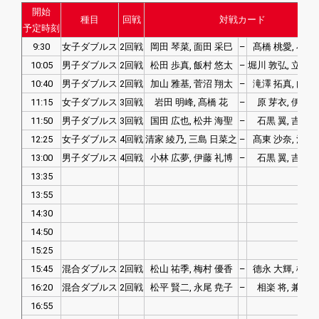
開始
種目
回戦
対戦カード
予定時刻
9:30
女子ダブルス
2回戦
岡田 琴菜, 面田 采巳
–
髙橋 桃愛, 小松
10:05
男子ダブルス
2回戦
松田 歩真, 飯村 悠太
–
堀川 敦弘, 立藤 
10:40
男子ダブルス
2回戦
加山 雅基, 菅沼 翔太
–
滝澤 拓真, 内村
11:15
女子ダブルス
3回戦
岩田 明峰, 髙橋 花
–
原 芽衣, 伊藤 
11:50
男子ダブルス
3回戦
国田 広也, 松井 海聖
–
石黒 翼, 吉田 
12:25
女子ダブルス
4回戦
清家 綾乃, 三島 日菜之
–
髙東 沙奈, 河渕
13:00
男子ダブルス
4回戦
小林 広夢, 伊藤 礼博
–
石黒 翼, 吉田 
13:35
13:55
14:30
14:50
15:25
15:45
混合ダブルス
2回戦
松山 祐季, 梅村 優香
–
德永 大輝, 榎谷
16:20
混合ダブルス
2回戦
松平 賢二, 永尾 尭子
–
相楽 将, 兼谷 
16:55