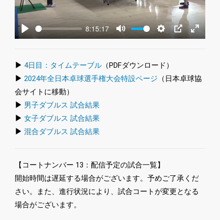
8:15:17
Play
Mute
Settings
PIP
Enter
fullscre
▶
4日目：タイムテーブル
（PDFダウンロード）
▶
2024年全日本卓球選手権大会特設ページ
（日本卓球協
会サイトに移動）
▶
男子ダブルス 試合結果
▶
女子ダブルス 試合結果
▶
混合ダブルス 試合結果
【コートナンバー 13：配信予定の試合一覧】
開始時間は遅延する場合がございます。予めご了承くだ
さい。また、進行状況により、試合コートが変更となる
場合がございます。