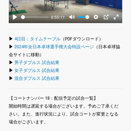
9:55:11
Play
Mute
Settings
PIP
Enter
fullscre
▶
4日目：タイムテーブル
（PDFダウンロード）
▶
2024年全日本卓球選手権大会特設ページ
（日本卓球協
会サイトに移動）
▶
男子ダブルス 試合結果
▶
女子ダブルス 試合結果
▶
混合ダブルス 試合結果
【コートナンバー 18：配信予定の試合一覧】
開始時間は遅延する場合がございます。予めご了承くだ
さい。また、進行状況により、試合コートが変更となる
場合がございます。