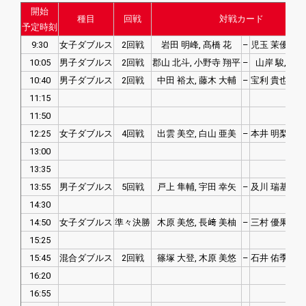
開始
種目
回戦
対戦カード
予定時刻
9:30
女子ダブルス
2回戦
岩田 明峰, 髙橋 花
–
児玉 茉優, 伊
10:05
男子ダブルス
2回戦
郡山 北斗, 小野寺 翔平
–
山岸 駿, 中
10:40
男子ダブルス
2回戦
中田 裕太, 藤木 大輔
–
宝利 貴也, 能
11:15
11:50
12:25
女子ダブルス
4回戦
出雲 美空, 白山 亜美
–
本井 明梨, 吉
13:00
13:35
13:55
男子ダブルス
5回戦
戸上 隼輔, 宇田 幸矢
–
及川 瑞基, 松
14:30
14:50
女子ダブルス
準々決勝
木原 美悠, 長﨑 美柚
–
三村 優果, 山
15:25
15:45
混合ダブルス
2回戦
篠塚 大登, 木原 美悠
–
石井 佑季, 首
16:20
16:55