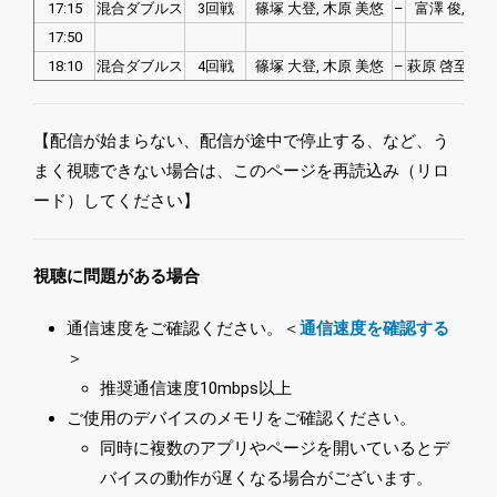
17:15
混合ダブルス
3回戦
篠塚 大登, 木原 美悠
–
富澤 俊, 原
17:50
18:10
混合ダブルス
4回戦
篠塚 大登, 木原 美悠
–
萩原 啓至, 今
【配信が始まらない、配信が途中で停止する、など、う
まく視聴できない場合は、このページを再読込み（リロ
ード）してください】
視聴に問題がある場合
通信速度をご確認ください。＜
通信速度を確認する
＞
推奨通信速度10mbps以上
ご使用のデバイスのメモリをご確認ください。
同時に複数のアプリやページを開いているとデ
バイスの動作が遅くなる場合がございます。