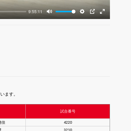
9:55:11
Mute
Settings
PIP
Enter
fullscreen
ざいます。
試合番号
穂佳
4220
慧
3210