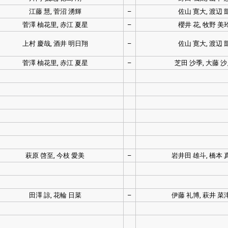
江藤 慧, 菅沼 湧輝
–
佐山 寛大, 渡辺 
菅澤 柚花里, 赤江 夏星
–
櫻井 花, 牧野 美
上村 慶哉, 酒井 明日翔
–
佐山 寛大, 渡辺 
菅澤 柚花里, 赤江 夏星
–
芝田 沙季, 大藤 
萩原 啓至, 今枝 愛美
–
岩井田 雄斗, 橋本 
田澤 諒, 花輪 日菜
–
伊藤 礼博, 萩井 菜