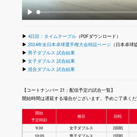
Play
▶
4日目：タイムテーブル
（PDFダウンロード）
▶
2024年全日本卓球選手権大会特設ページ
（日本卓球
▶
男子ダブルス 試合結果
▶
女子ダブルス 試合結果
▶
混合ダブルス 試合結果
【コートナンバー 21：配信予定の試合一覧】
開始時間は遅延する場合がございます。予めご了承くだ
開始
種目
回戦
予定時刻
9:30
女子ダブルス
2回戦
10:05
男子ダブルス
2回戦