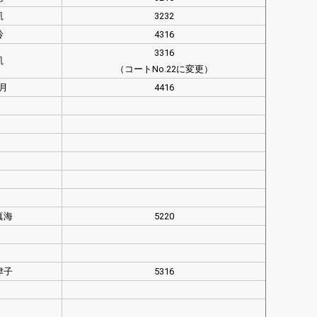
凱
3232
玲
4316
3316
凱
（コートNo.22に変更）
沙月
4416
真海
5220
津子
5316