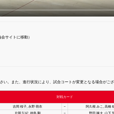
協会サイトに移動）
さい。また、進行状況により、試合コートが変更となる場合がご
対戦カード
吉岡 桜子, 永野 萌衣
–
阿久根 みこ, 高橋 
片岡 弘紀, 徳島 剛
–
野田 颯太, 山下 