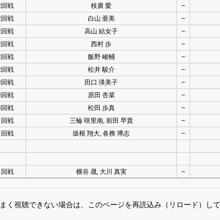
2回戦
枝廣 愛
–
2回戦
白山 亜美
–
2回戦
高山 結女子
–
2回戦
西村 歩
–
2回戦
飯野 峻輔
–
2回戦
松井 駿介
–
3回戦
田口 瑛美子
–
3回戦
原田 杏菜
–
3回戦
松田 歩真
–
1回戦
三輪 咲里南, 前田 早貴
–
1回戦
坂根 翔大, 各務 博志
–
1回戦
横谷 晟, 大川 真実
–
まく視聴できない場合は、このページを再読込み（リロード）し