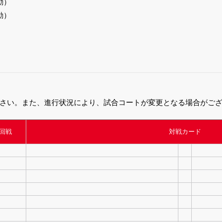
動）
動）
）
）
）
さい。また、進行状況により、試合コートが変更となる場合がご
回戦
対戦カード