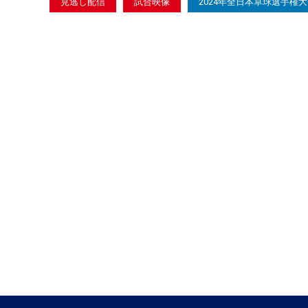
見逃し配信
試合映像
2024年全日本卓球選手権