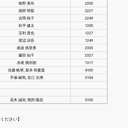
牧野 美玲
2205
徳田 明梨
2227
吉岡 桜子
2249
松平 健太
1205
宝利 貴也
1227
渡辺 凉吾
1249
南波 侑里香
2305
藤田 知子
2327
赤尾 飛市朗
1317
佐藤 帆華, 新井 和夏葉
4105
手塚 崚馬, 安江 光博
3104
花木 誠弥, 熊田 陽花
5105
てください】