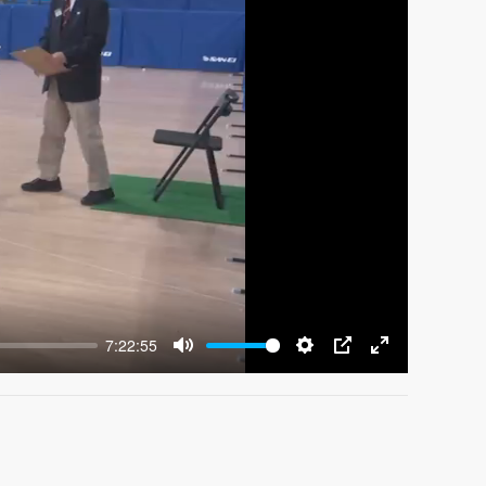
7:22:55
Mute
Settings
PIP
Enter
fullscreen