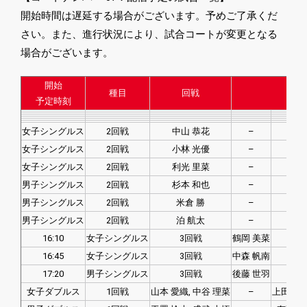
開始時間は遅延する場合がございます。予めご了承くだ
さい。また、進行状況により、試合コートが変更となる
場合がございます。
開始
種目
回戦
対
予定時刻
女子シングルス
2回戦
中山 恭花
–
芝
女子シングルス
2回戦
小林 光優
–
女子シングルス
2回戦
利光 里菜
–
塩
男子シングルス
2回戦
杉本 和也
–
天
男子シングルス
2回戦
米倉 勝
–
男子シングルス
2回戦
泊 航太
–
大
16:10
女子シングルス
3回戦
鶴岡 美菜
16:45
女子シングルス
3回戦
中森 帆南
17:20
男子シングルス
3回戦
後藤 世羽
女子ダブルス
1回戦
山本 愛織, 中谷 理菜
–
上田 果奈