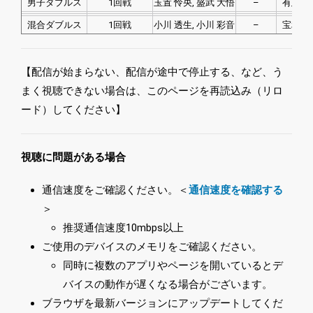
男子ダブルス
1回戦
玉置 怜央, 盛武 大悟
–
有延 大
混合ダブルス
1回戦
小川 透生, 小川 彩音
–
宝利 貴
【配信が始まらない、配信が途中で停止する、など、う
まく視聴できない場合は、このページを再読込み（リロ
ード）してください】
視聴に問題がある場合
通信速度をご確認ください。＜
通信速度を確認する
＞
推奨通信速度10mbps以上
ご使用のデバイスのメモリをご確認ください。
同時に複数のアプリやページを開いているとデ
バイスの動作が遅くなる場合がございます。
ブラウザを最新バージョンにアップデートしてくだ