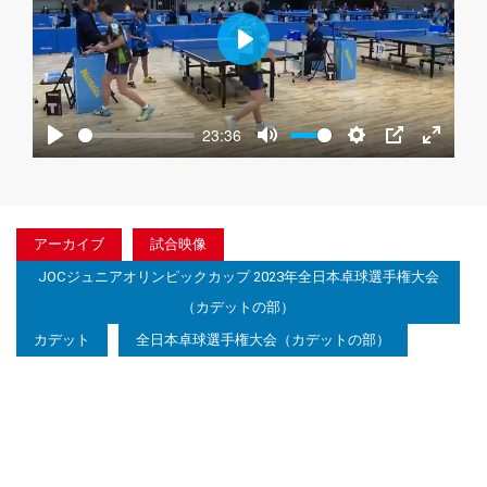
Play
23:36
Play
Mute
Settings
PIP
Enter
fullscre
アーカイブ
試合映像
JOCジュニアオリンピックカップ 2023年全日本卓球選手権大会
（カデットの部）
カデット
全日本卓球選手権大会（カデットの部）