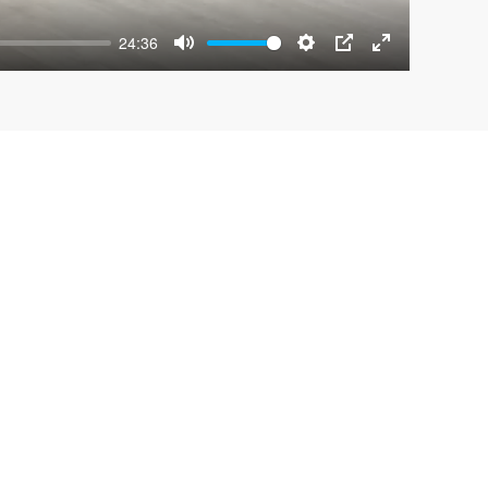
24:36
Mute
Settings
PIP
Enter
fullscreen