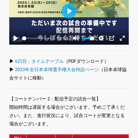
Play
52:08
Play
Mute
Settings
PIP
Enter
fullscre
▶
6日目：タイムテーブル
（PDFダウンロード）
▶
2023年全日本卓球選手権大会特設ページ
（日本卓球協
会サイトに移動）
【コートナンバー 2：配信予定の試合一覧】
開始時間は遅延する場合がございます。予めご了承くだ
さい。また、進行状況により、試合コートが変更となる
場合がございます。