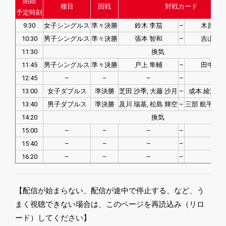
開始
種目
回戦
対戦カード
予定時刻
9:30
女子シングルス
準々決勝
鈴木 李茄
–
木原 美
10:30
男子シングルス
準々決勝
張本 智和
–
吉山 僚
11:30
換気
11:45
男子シングルス
準々決勝
戸上 隼輔
–
田中 佑
12:45
–
–
–
–
–
13:00
女子ダブルス
準決勝
芝田 沙季, 大藤 沙月
–
成本 綾海, 
13:40
男子ダブルス
準決勝
及川 瑞基, 松島 輝空
–
三部 航平, 龍
14:20
換気
15:00
–
–
–
–
–
15:40
–
–
–
–
–
16:20
–
–
–
–
–
【配信が始まらない、配信が途中で停止する、など、う
まく視聴できない場合は、このページを再読込み（リロ
ード）してください】