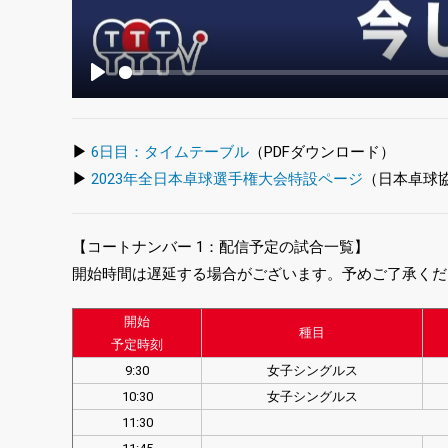
Play
▶
6日目：タイムテーブル
（PDFダウンロード）
▶
2023年全日本卓球選手権大会特設ページ
（日本卓球
【コートナンバー 1：配信予定の試合一覧】
開始時間は遅延する場合がございます。予めご了承くだ
開始
種目
予定時刻
9:30
女子シングルス
10:30
女子シングルス
11:30