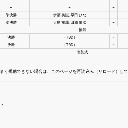
–
–
–
–
–
–
準決勝
伊藤 美誠, 早田 ひな
–
準決勝
大島 祐哉, 田添 健汰
–
換気
決勝
（TBD）
–
決勝
（TBD）
–
表彰式
まく視聴できない場合は、このページを再読込み（リロード）し
＞