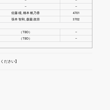
–
–
–
–
佐藤 瞳, 橋本 帆乃香
4701
張本 智和, 森薗 政崇
3702
（TBD）
–
（TBD）
–
てください】