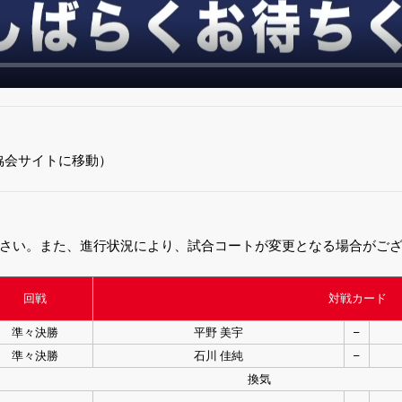
協会サイトに移動）
さい。また、進行状況により、試合コートが変更となる場合がご
回戦
対戦カード
準々決勝
平野 美宇
–
準々決勝
石川 佳純
–
換気