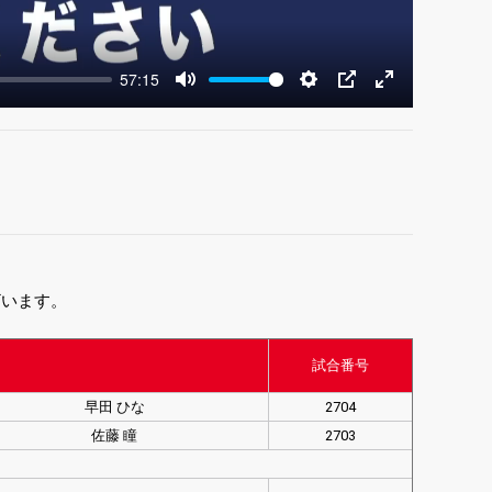
57:15
Mute
Settings
PIP
Enter
fullscreen
ざいます。
試合番号
早田 ひな
2704
佐藤 瞳
2703