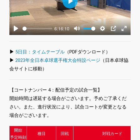
Play
6:16:10
Play
Mute
Settings
PIP
Enter
fullscre
▶
5日目：タイムテーブル
（PDFダウンロード）
▶
2023年全日本卓球選手権大会特設ページ
（日本卓球協
会サイトに移動）
【コートナンバー 4：配信予定の試合一覧】
開始時間は遅延する場合がございます。予めご了承くだ
さい。また、進行状況により、試合コートが変更となる
場合がございます。
開始
種目
回戦
対戦カード
予定時刻