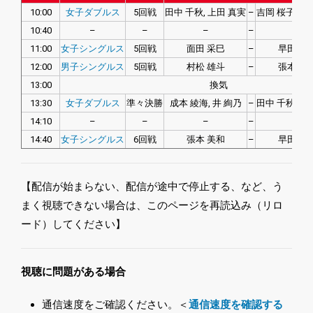
10:00
女子ダブルス
5回戦
田中 千秋, 上田 真実
–
吉岡 桜子, 永
10:40
–
–
–
–
–
11:00
女子シングルス
5回戦
面田 采巳
–
早田 ひ
12:00
男子シングルス
5回戦
村松 雄斗
–
張本 智
13:00
換気
13:30
女子ダブルス
準々決勝
成本 綾海, 井 絢乃
–
田中 千秋, 上
14:10
–
–
–
–
–
14:40
女子シングルス
6回戦
張本 美和
–
早田 ひ
【配信が始まらない、配信が途中で停止する、など、う
まく視聴できない場合は、このページを再読込み（リロ
ード）してください】
視聴に問題がある場合
通信速度をご確認ください。＜
通信速度を確認する