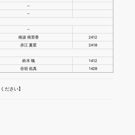
–
–
–
南波 侑里香
2412
赤江 夏星
2418
鈴木 颯
1412
谷垣 佑真
1428
てください】