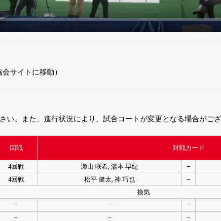
協会サイトに移動）
さい。また、進行状況により、試合コートが変更となる場合がご
回戦
対戦カード
4回戦
瀬山 咲希, 湯本 早紀
–
4回戦
松平 健太, 神 巧也
–
換気
–
–
–
–
–
–