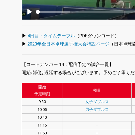
Play
▶
4日目：タイムテーブル
（PDFダウンロード）
▶
2023年全日本卓球選手権大会特設ページ
（日本卓球
【コートナンバー 14：配信予定の試合一覧】
開始時間は遅延する場合がございます。予めご了承くだ
開始
種目
予定時刻
9:30
女子ダブルス
10:05
男子ダブルス
10:40
11:15
–
11:50
–