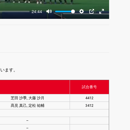
24:44
Mute
Settings
PIP
Enter
fullscreen
ざいます。
試合番号
芝田 沙季, 大藤 沙月
4412
髙見 真己, 定松 祐輔
3412
–
–