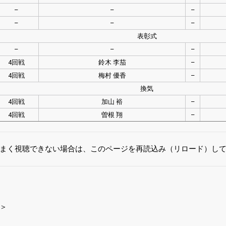
–
–
–
–
–
–
表彰式
–
–
–
4回戦
鈴木 李茄
–
4回戦
梅村 優香
–
換気
4回戦
加山 裕
–
4回戦
曽根 翔
–
まく視聴できない場合は、このページを再読込み（リロード）し
＞