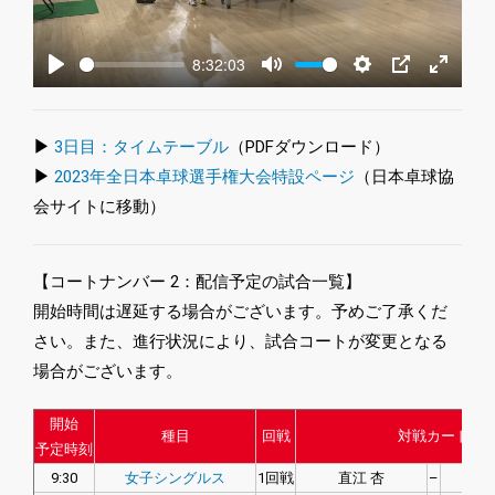
8:32:03
Play
Mute
Settings
PIP
Enter
fullscre
▶
3日目：タイムテーブル
（PDFダウンロード）
▶
2023年全日本卓球選手権大会特設ページ
（日本卓球協
会サイトに移動）
【コートナンバー 2：配信予定の試合一覧】
開始時間は遅延する場合がございます。予めご了承くだ
さい。また、進行状況により、試合コートが変更となる
場合がございます。
開始
種目
回戦
対戦カード
予定時刻
9:30
女子シングルス
1回戦
直江 杏
–
岡