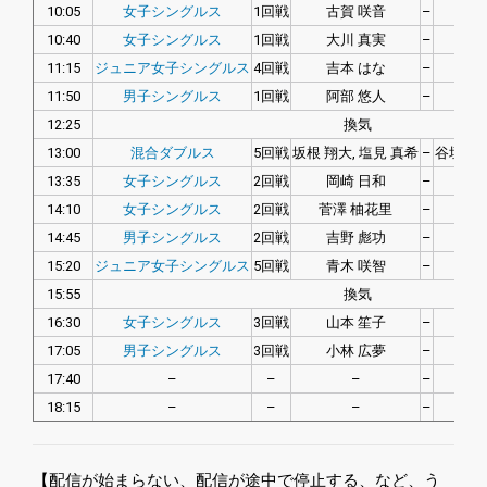
10:05
女子シングルス
1回戦
古賀 咲音
–
米
10:40
女子シングルス
1回戦
大川 真実
–
陳ケ
11:15
ジュニア女子シングルス
4回戦
吉本 はな
–
坂
11:50
男子シングルス
1回戦
阿部 悠人
–
原
12:25
換気
13:00
混合ダブルス
5回戦
坂根 翔大, 塩見 真希
–
谷垣 佑
13:35
女子シングルス
2回戦
岡崎 日和
–
大
14:10
女子シングルス
2回戦
菅澤 柚花里
–
塩
14:45
男子シングルス
2回戦
吉野 彪功
–
加
15:20
ジュニア女子シングルス
5回戦
青木 咲智
–
司
15:55
換気
16:30
女子シングルス
3回戦
山本 笙子
–
菅澤
17:05
男子シングルス
3回戦
小林 広夢
–
津
17:40
–
–
–
–
18:15
–
–
–
–
【配信が始まらない、配信が途中で停止する、など、う