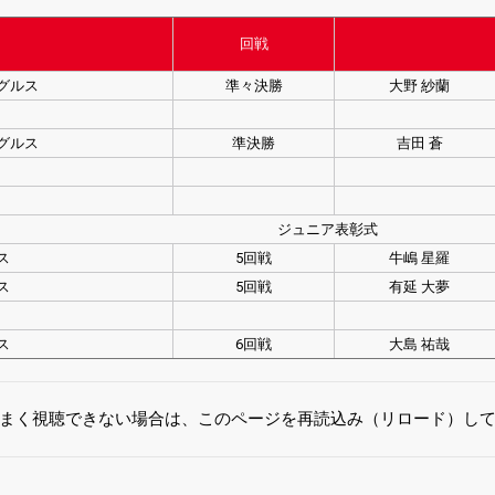
回戦
グルス
準々決勝
大野 紗蘭
グルス
準決勝
吉田 蒼
ジュニア表彰式
ス
5回戦
牛嶋 星羅
ス
5回戦
有延 大夢
ス
6回戦
大島 祐哉
まく視聴できない場合は、このページを再読込み（リロード）し