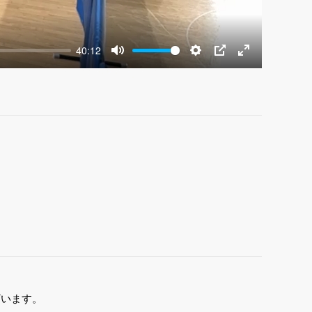
40:12
Mute
Settings
PIP
Enter
fullscreen
ざいます。