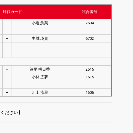
対戦カード
試合番号
–
小塩 悠菜
7604
–
中城 瑛貴
6702
–
笹尾 明日香
2515
–
小林 広夢
1515
–
川上 流星
1606
てください】