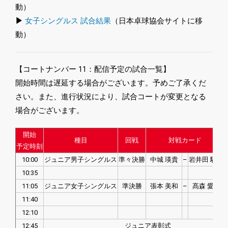
動）
▶
女子シングルス 試合結果
（日本卓球協会サイトに移
動）
【コートナンバー 11：配信予定の試合一覧】
開始時間は遅延する場合がございます。予めご了承くだ
さい。また、進行状況により、試合コートが変更となる
場合がございます。
開始
種目
回戦
対戦カード
予定時刻
10:00
ジュニア男子シングルス
準々決勝
中城 瑛貴
–
岩井田 駿斗
10:35
11:05
ジュニア女子シングルス
準決勝
張本 美和
–
髙森 愛央
11:40
12:10
12:45
ジュニア表彰式