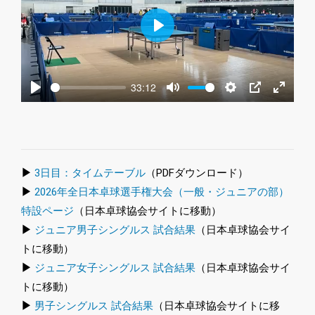
Play
33:12
Play
Mute
Settings
PIP
Enter
fullscre
▶
3日目：タイムテーブル
（PDFダウンロード）
▶
2026年全日本卓球選手権大会（一般・ジュニアの部）
特設ページ
（日本卓球協会サイトに移動）
▶
ジュニア男子シングルス 試合結果
（日本卓球協会サイ
トに移動）
▶
ジュニア女子シングルス 試合結果
（日本卓球協会サイ
トに移動）
▶
男子シングルス 試合結果
（日本卓球協会サイトに移