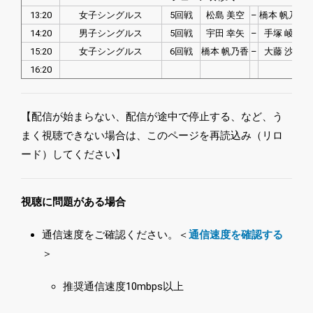
13:20
女子シングルス
5回戦
松島 美空
–
橋本 帆乃香
14:20
男子シングルス
5回戦
宇田 幸矢
–
手塚 崚馬
15:20
女子シングルス
6回戦
橋本 帆乃香
–
大藤 沙月
16:20
【配信が始まらない、配信が途中で停止する、など、う
まく視聴できない場合は、このページを再読込み（リロ
ード）してください】
視聴に問題がある場合
通信速度をご確認ください。＜
通信速度を確認する
＞
推奨通信速度10mbps以上