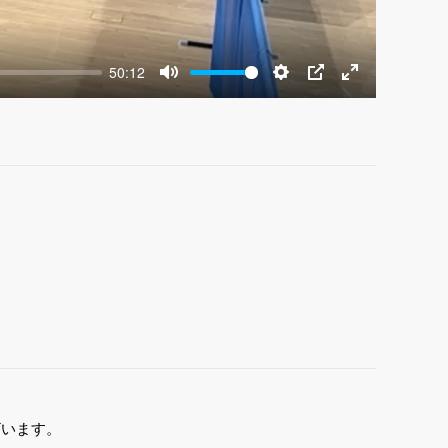
50:12
Mute
Settings
PIP
Enter
fullscreen
ざいます。