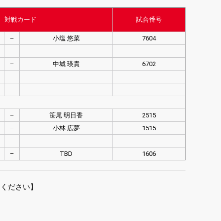
対戦カード
試合番号
–
小塩 悠菜
7604
–
中城 瑛貴
6702
–
笹尾 明日香
2515
–
小林 広夢
1515
–
TBD
1606
てください】