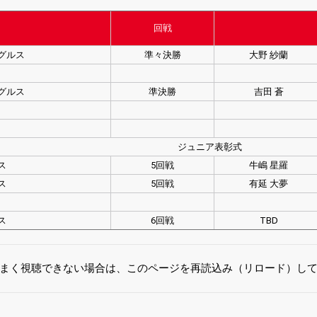
回戦
グルス
準々決勝
大野 紗蘭
グルス
準決勝
吉田 蒼
ジュニア表彰式
ス
5回戦
牛嶋 星羅
ス
5回戦
有延 大夢
ス
6回戦
TBD
まく視聴できない場合は、このページを再読込み（リロード）し