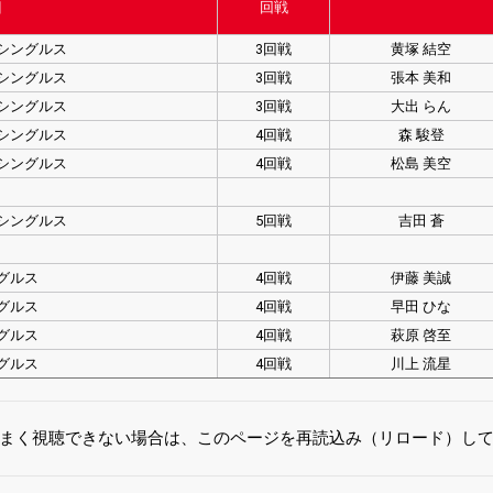
目
回戦
シングルス
3回戦
黄塚 結空
シングルス
3回戦
張本 美和
シングルス
3回戦
大出 らん
シングルス
4回戦
森 駿登
シングルス
4回戦
松島 美空
シングルス
5回戦
吉田 蒼
グルス
4回戦
伊藤 美誠
グルス
4回戦
早田 ひな
グルス
4回戦
萩原 啓至
グルス
4回戦
川上 流星
まく視聴できない場合は、このページを再読込み（リロード）し