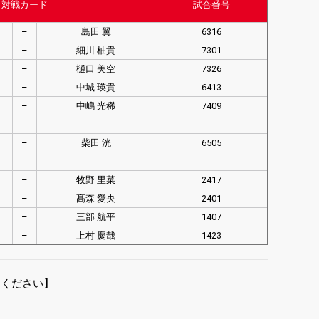
対戦カード
試合番号
–
島田 翼
6316
–
細川 柚貴
7301
–
樋口 美空
7326
–
中城 瑛貴
6413
–
中嶋 光稀
7409
–
柴田 洸
6505
–
牧野 里菜
2417
–
髙森 愛央
2401
–
三部 航平
1407
–
上村 慶哉
1423
てください】