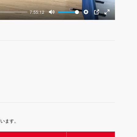
7:55:12
Mute
Settings
PIP
Enter
fullscreen
ざいます。