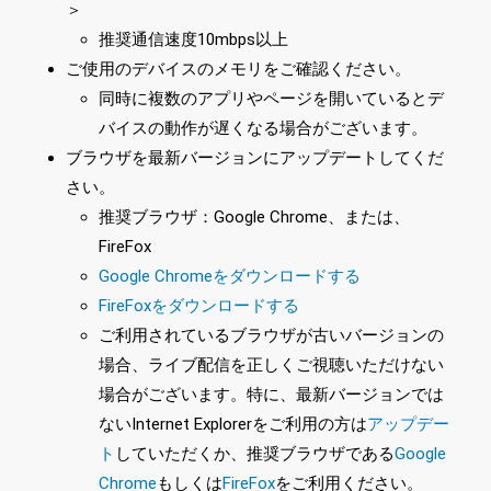
＞
推奨通信速度10mbps以上
ご使用のデバイスのメモリをご確認ください。
同時に複数のアプリやページを開いているとデ
バイスの動作が遅くなる場合がございます。
ブラウザを最新バージョンにアップデートしてくだ
さい。
推奨ブラウザ：Google Chrome、または、
FireFox
Google Chromeをダウンロードする
FireFoxをダウンロードする
ご利用されているブラウザが古いバージョンの
場合、ライブ配信を正しくご視聴いただけない
場合がございます。特に、最新バージョンでは
ないInternet Explorerをご利用の方は
アップデー
ト
していただくか、推奨ブラウザである
Google
Chrome
もしくは
FireFox
をご利用ください。