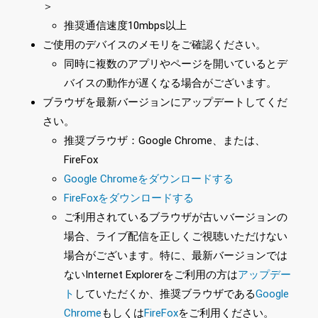
＞
推奨通信速度10mbps以上
ご使用のデバイスのメモリをご確認ください。
同時に複数のアプリやページを開いているとデ
バイスの動作が遅くなる場合がございます。
ブラウザを最新バージョンにアップデートしてくだ
さい。
推奨ブラウザ：Google Chrome、または、
FireFox
Google Chromeをダウンロードする
FireFoxをダウンロードする
ご利用されているブラウザが古いバージョンの
場合、ライブ配信を正しくご視聴いただけない
場合がございます。特に、最新バージョンでは
ないInternet Explorerをご利用の方は
アップデー
ト
していただくか、推奨ブラウザである
Google
Chrome
もしくは
FireFox
をご利用ください。