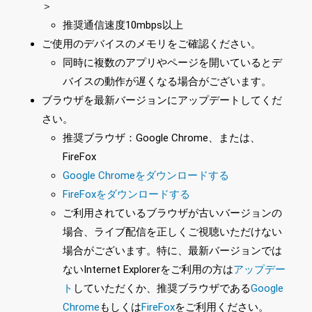
＞
推奨通信速度10mbps以上
ご使用のデバイスのメモリをご確認ください。
同時に複数のアプリやページを開いているとデ
バイスの動作が遅くなる場合がございます。
ブラウザを最新バージョンにアップデートしてくだ
さい。
推奨ブラウザ：Google Chrome、または、
FireFox
Google Chromeをダウンロードする
FireFoxをダウンロードする
ご利用されているブラウザが古いバージョンの
場合、ライブ配信を正しくご視聴いただけない
場合がございます。特に、最新バージョンでは
ないInternet Explorerをご利用の方は
アップデー
ト
していただくか、推奨ブラウザである
Google
Chrome
もしくは
FireFox
をご利用ください。