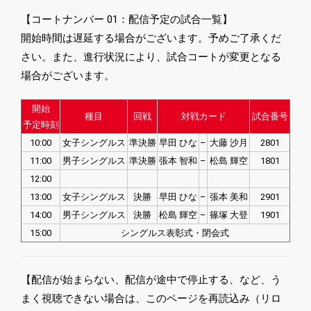
【コートナンバー 01：配信予定の試合一覧】
開始時間は遅延する場合がございます。予めご了承くだ
さい。また、進行状況により、試合コートが変更となる
場合がございます。
開始
種目
回戦
対戦カード
試合番号
予定時刻
10:00
女子シングルス
準決勝
早田 ひな
–
大藤 沙月
2801
11:00
男子シングルス
準決勝
張本 智和
–
松島 輝空
1801
12:00
13:00
女子シングルス
決勝
早田 ひな
–
張本 美和
2901
14:00
男子シングルス
決勝
松島 輝空
–
篠塚 大登
1901
15:00
シングルス表彰式・閉会式
【配信が始まらない、配信が途中で停止する、など、う
まく視聴できない場合は、このページを再読込み（リロ